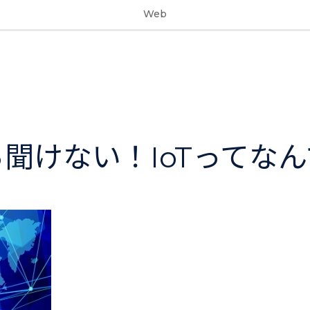
Web
聞けない！IoTってな