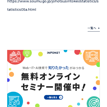
https://www.soumu.go.jp/johotsusintokei/statistics/s
tatistics05a.html
一覧へ