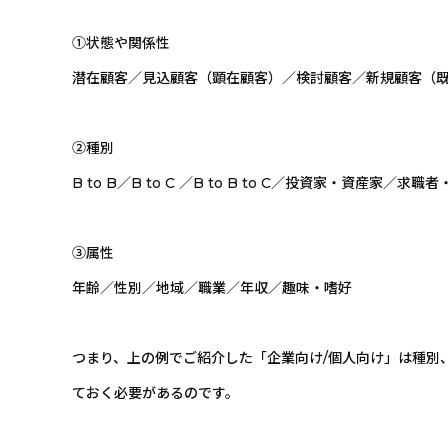
①状態や関係性
潜在顧客／見込顧客（顕在顧客）／検討顧客／新規顧客（
②種別
B to B／B to C ／B to B to C／投資家・資産家
③属性
年齢／性別／地域／職業／年収／趣味・嗜好
つまり、上の例でご紹介した「企業向け/個人向け」は種別、
ておく必要があるのです。