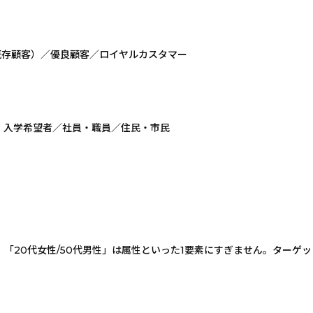
既存顧客）／優良顧客／ロイヤルカスタマー
／求職者・入学希望者／社員・職員／住民・市民
「20代女性/50代男性」は属性といった1要素にすぎません。ターゲ