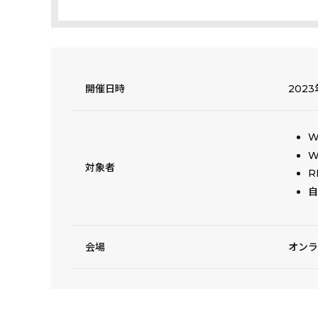
開催日時
2023
W
W
対象者
R
自
会場
オンラ