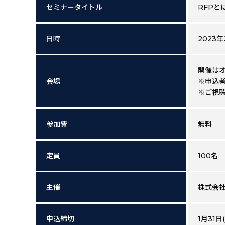
セミナータイトル
RFPと
日時
2023年
開催はオ
会場
※申込者
※ご視
参加費
無料
定員
100名
主催
株式会
申込締切
1月31日(