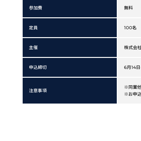
参加費
無料
定員
100名
主催
株式会
申込締切
6月14日(
※同業
注意事項
※お申