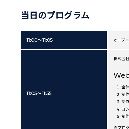
当日のプログラム
11:00～11:05
オープ
株式会社
We
全
11:05～11:55
制
制
コ
制
※プロ