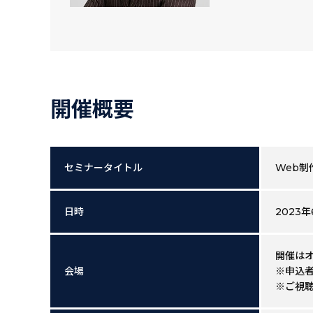
開催概要
セミナータイトル
Web制
日時
2023年
開催はオ
会場
※申込者
※ご視