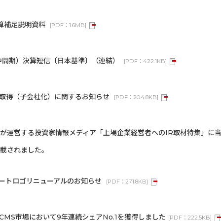
決算補足説明資料
[
PDF：
1.6MB
]
（中間期）決算短信〔日本基準〕（連結）
[
PDF：
422.1KB
]
式取得（子会社化）に関するお知らせ
[
PDF：
204.8KB
]
が運営する投資家情報メディア「上場企業経営者へのIR取材特集」に
掲載されました。
ートロゴリニューアルのお知らせ
[
PDF：
271.8KB
]
S型CMS市場において9年連続シェアNo.1を獲得しました
[
PDF：
222.5KB
]