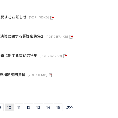
に関するお知らせ
[
PDF：
185KB
]
半期決算に関する質疑応答集2
[
PDF：
187.4KB
]
期決算に関する質疑応答集
[
PDF：
166.2KB
]
 決算補足説明資料
[
PDF：
1.8MB
]
9
10
11
12
13
14
15
次へ