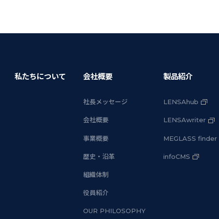
私たちについて
会社概要
製品紹介
社長メッセージ
LENSAhub
会社概要
LENSAwriter
事業概要
MEGLASS finder
歴史・沿革
infoCMS
組織体制
役員紹介
OUR PHILOSOPHY