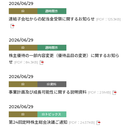
2026/06/29
IR
適時開示
連結子会社からの配当金受領に関するお知らせ
[
PDF：
125.3KB
]
2026/06/29
IR
適時開示
株主優待の一部内容変更（優待品目の変更）に関するお知ら
せ
[
PDF：
84.3KB
]
2026/06/29
IR
IR資料
事業計画及び成長可能性に関する説明資料
[
PDF：
2.9MB
]
2026/06/29
IR
IRトピックス
第24回定時株主総会決議ご通知
[
PDF：
243.7KB
]