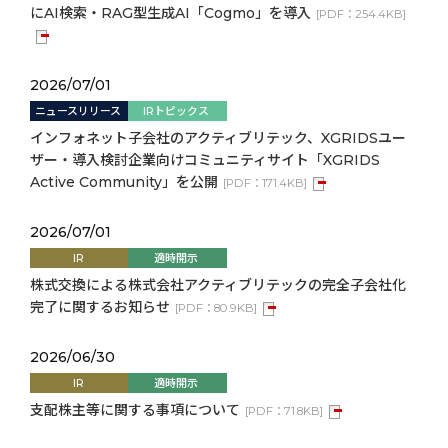
にAI検索・RAG型生成AI「Cogmo」を導入
[
PDF：
254.4KB
]
2026/07/01
ニュースリリース
IRトピックス
インフォネット子会社のアクティブリテック、XGRIDSユー
ザー・導入検討企業向けコミュニティサイト「XGRIDS
Active Community」を公開
[
PDF：
171.4KB
]
2026/07/01
IR
適時開示
株式交換による株式会社アクティブリテックの完全子会社化
完了に関するお知らせ
[
PDF：
80.9KB
]
2026/06/30
IR
適時開示
支配株主等に関する事項について
[
PDF：
71.8KB
]