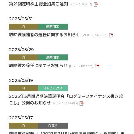
第21回定時株主総会招集ご通知
[
PDF：
3.6MB
]
2023/05/31
IR
適時開示
取締役候補者の選任に関するお知らせ
[
PDF：
134.2KB
]
2023/05/29
IR
適時開示
取締役の辞任に関するお知らせ
[
PDF：
118.3KB
]
2023/05/19
IR
IRトピックス
2023年3月期通期決算説明会「ログミーファイナンス書き起
こし」公開のお知らせ
[
PDF：
137.4KB
]
2023/05/17
IR
IR資料
機関投資家向け『2023年3月期 通期決算説明会』を開催しま