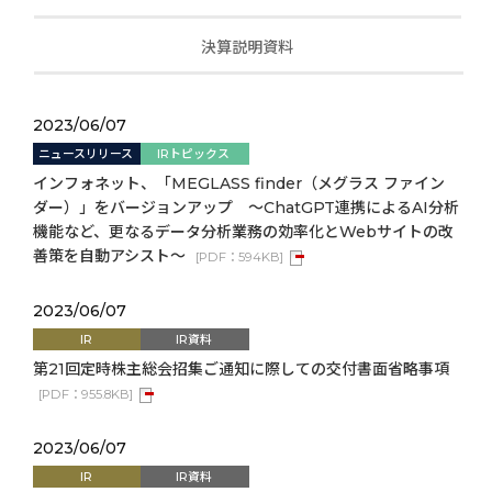
決算説明資料
2023/06/07
ニュースリリース
IRトピックス
インフォネット、「MEGLASS finder（メグラス ファイン
ダー）」をバージョンアップ ～ChatGPT連携によるAI分析
機能など、更なるデータ分析業務の効率化とWebサイトの改
善策を自動アシスト～
[
PDF：
594KB
]
2023/06/07
IR
IR資料
第21回定時株主総会招集ご通知に際しての交付書面省略事項
[
PDF：
955.8KB
]
2023/06/07
IR
IR資料