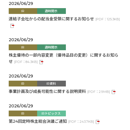
2026/06/29
IR
適時開示
連結子会社からの配当金受領に関するお知らせ
[
PDF：
125.3KB
]
2026/06/29
IR
適時開示
株主優待の一部内容変更（優待品目の変更）に関するお知ら
せ
[
PDF：
84.3KB
]
2026/06/29
IR
IR資料
事業計画及び成長可能性に関する説明資料
[
PDF：
2.9MB
]
2026/06/29
IR
IRトピックス
第24回定時株主総会決議ご通知
[
PDF：
243.7KB
]