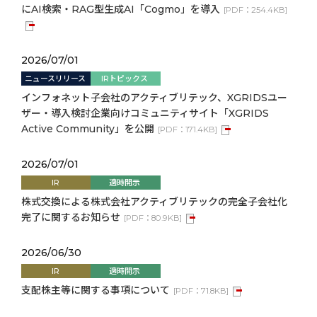
にAI検索・RAG型生成AI「Cogmo」を導入
[
PDF：
254.4KB
]
2026/07/01
ニュースリリース
IRトピックス
インフォネット子会社のアクティブリテック、XGRIDSユー
ザー・導入検討企業向けコミュニティサイト「XGRIDS
Active Community」を公開
[
PDF：
171.4KB
]
2026/07/01
IR
適時開示
株式交換による株式会社アクティブリテックの完全子会社化
完了に関するお知らせ
[
PDF：
80.9KB
]
2026/06/30
IR
適時開示
支配株主等に関する事項について
[
PDF：
71.8KB
]